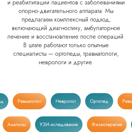
и реабилитации пациентов с заболеваниями
опорно-двигательного аппарата. Мы
предлагаем комплексный подход,
включающий диагностику, амбулаторное
лечение и восстановление после операций.
В штате работают только опытные
специалисты — ортопеды, травматологи,
неврологи и другие.
Ревматолог
Невролог
Ортопед
Ревмат
лек
Анализы
УЗИ-иследования
Физиотерапи