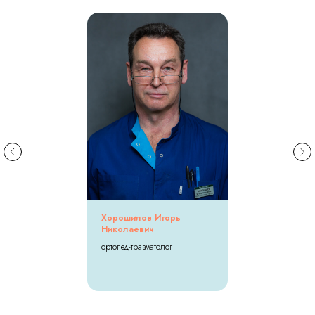
Хорошилов Игорь
Николаевич
ортопед-травматолог